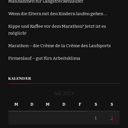
Maßnahmen für Langstreckenläufer
Wenn die Eltern mit den Kindern laufen gehen …
Kippe und Kaffee vor dem Marathon? Jetzt ist es
möglich!
Marathon – die Crème de la Crème des Laufsports
Firmenlauf – gut fürs Arbeitsklima
KALENDER
Juli 2023
M
D
M
D
F
S
S
1
2