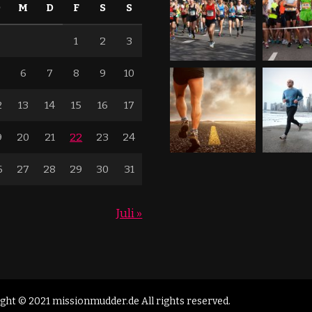
D
M
D
F
S
S
1
2
3
6
7
8
9
10
2
13
14
15
16
17
9
20
21
22
23
24
6
27
28
29
30
31
Juli »