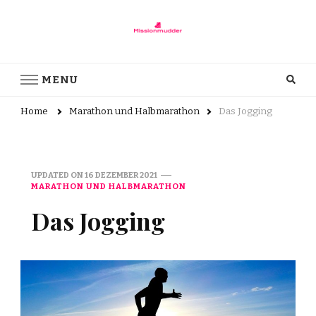
Missionmudder.de
Was Sie über das Laufen wissen sollten!
MENU
Home
Marathon und Halbmarathon
Das Jogging
UPDATED ON
16 DEZEMBER 2021
MARATHON UND HALBMARATHON
Das Jogging