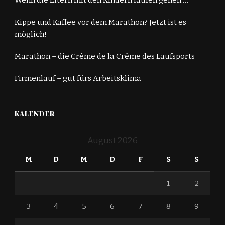
Wenn die Eltern mit den Kindern laufen gehen …
Kippe und Kaffee vor dem Marathon? Jetzt ist es
möglich!
Marathon – die Crème de la Crème des Laufsports
Firmenlauf – gut fürs Arbeitsklima
KALENDER
August 2026
M
D
M
D
F
S
S
1
2
3
4
5
6
7
8
9