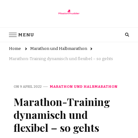
Missionmudder.de
Was Sie über das Laufen wissen sollten!
MENU
Home
Marathon und Halbmarathon
Marathon-Training dynamisch und flexibel – so gehts
ON
9 APRIL 2022
MARATHON UND HALBMARATHON
Marathon-Training
dynamisch und
flexibel – so gehts