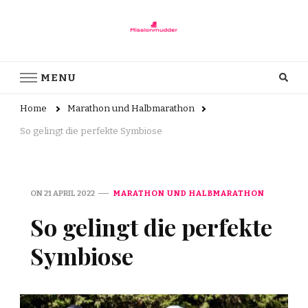
Missionmudder.de
Was Sie über das Laufen wissen sollten!
MENU
Home
Marathon und Halbmarathon
So gelingt die perfekte Symbiose
ON
21 APRIL 2022
MARATHON UND HALBMARATHON
So gelingt die perfekte
Symbiose